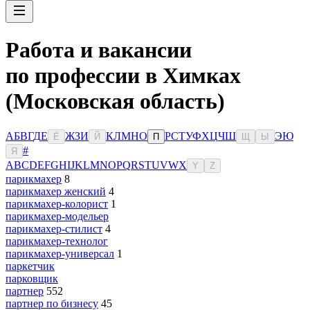
Работа и вакансии
по профессии в Химках
(Московская область)
А
Б
В
Г
Д
Е
Ж
З
И
К
Л
М
Н
О
Р
С
Т
У
Ф
Х
Ц
Ч
Ш
Э
Ю
Ё
Й
П
Щ
Ы
#
Я
A
B
C
D
E
F
G
H
I
J
K
L
M
N
O
P
Q
R
S
T
U
V
W
X
Y
Z
парикмахер
8
парикмахер женский
4
парикмахер-колорист
1
парикмахер-модельер
парикмахер-стилист
4
парикмахер-технолог
парикмахер-универсал
1
паркетчик
парковщик
партнер
552
партнер по бизнесу
45