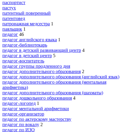
паспортист
пастух
патентный поверенный
патентовед
патронажная медсестра
1
паяльщик
1
педагог
46
педагог английского языка
1
педагог-библиотекарь
педагог в детский развивающий центр
4
педагог в детский центр
5
педагог-воспитатель
педагог группы продленного дня
педагог дополнительного образования
2
педагог дополнительного образования (английский язык)
педагог дополнительного образования (ментальная
арифметика)
педагог дополнительного образования (шахматы)
педагог дошкольного образования
4
педагог-логопед
1
педагог ментальной арифметики
педагог-организатор
педагог по актерскому мастерству
педагог по вокалу
2
педагог по ИЗО