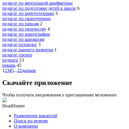
педагог по ментальной арифметике
педагог по подготовке детей к школе
6
педагог по робототехнике
3
педагог по скорочтению
педагог по танцам
2
педагог по творчеству
4
педагог по хореографии
педагог по шахматам
педагог-психолог
3
педагог раннего развития
1
педагог-тренер
педиатр
23
пекарь
45
1
2
3
4
5
...
22
дальше
Скачайте приложение
Чтобы получать уведомления о приглашениях мгновенно
HeadHunter
Размещение вакансий
Поиск по резюме
О компании