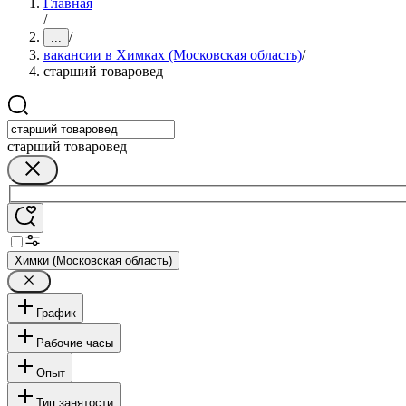
Главная
/
/
...
вакансии в Химках (Московская область)
/
старший товаровед
старший товаровед
Химки (Московская область)
График
Рабочие часы
Опыт
Тип занятости