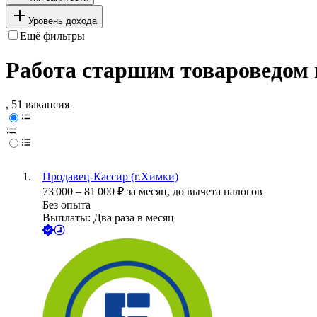
Уровень дохода
Ещё фильтры
Работа старшим товароведом 
, 51 вакансия
Продавец-Кассир (г.Химки)
73 000
–
81 000
₽
за месяц,
до вычета налогов
Без опыта
Выплаты: Два раза в месяц