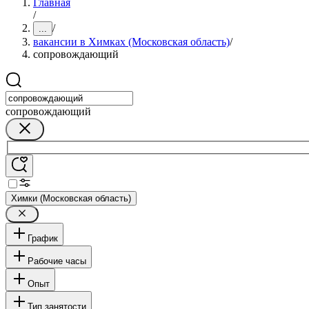
Главная
/
/
...
вакансии в Химках (Московская область)
/
сопровождающий
сопровождающий
Химки (Московская область)
График
Рабочие часы
Опыт
Тип занятости