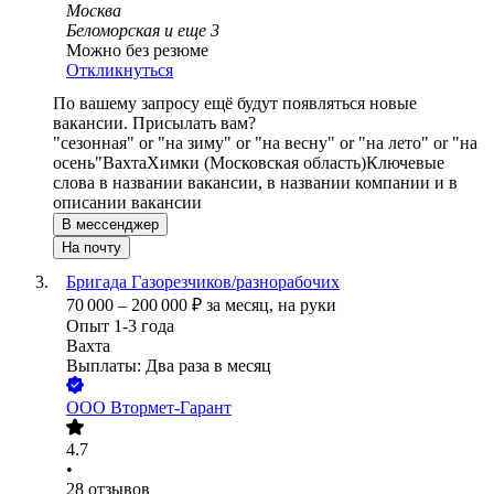
Москва
Беломорская
и еще
3
Можно без резюме
Откликнуться
По вашему запросу ещё будут появляться новые
вакансии. Присылать вам?
"сезонная" or "на зиму" or "на весну" or "на лето" or "на
осень"
Вахта
Химки (Московская область)
Ключевые
слова в названии вакансии, в названии компании и в
описании вакансии
В мессенджер
На почту
Бригада Газорезчиков/разнорабочих
70 000
–
200 000
₽
за месяц,
на руки
Опыт 1-3 года
Вахта
Выплаты: Два раза в месяц
ООО
Втормет-Гарант
4.7
•
28
отзывов