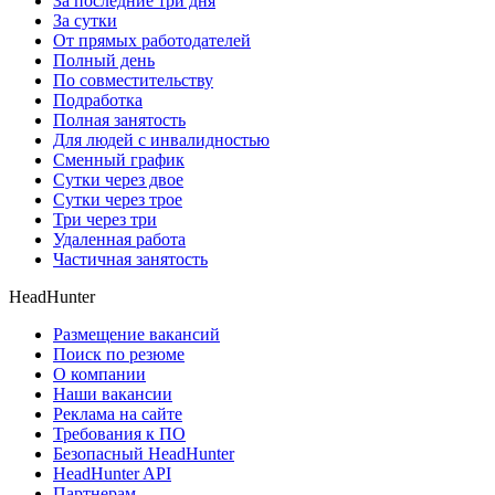
За последние три дня
За сутки
От прямых работодателей
Полный день
По совместительству
Подработка
Полная занятость
Для людей с инвалидностью
Сменный график
Сутки через двое
Сутки через трое
Три через три
Удаленная работа
Частичная занятость
HeadHunter
Размещение вакансий
Поиск по резюме
О компании
Наши вакансии
Реклама на сайте
Требования к ПО
Безопасный HeadHunter
HeadHunter API
Партнерам