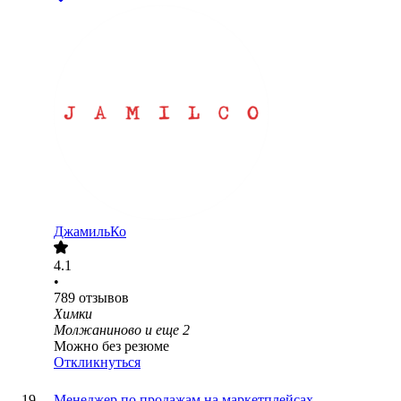
ДжамильКо
4.1
•
789
отзывов
Химки
Молжаниново
и еще
2
Можно без резюме
Откликнуться
Менеджер по продажам на маркетплейсах