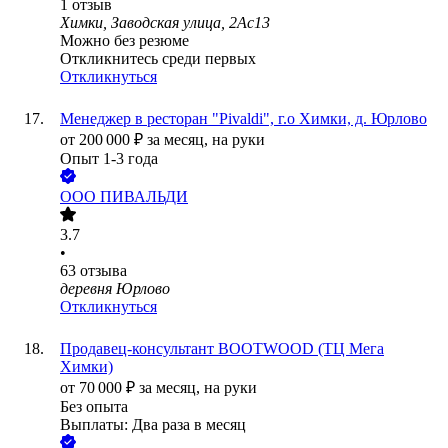
1
отзыв
Химки, Заводская улица, 2Ас13
Можно без резюме
Откликнитесь среди первых
Откликнуться
Менеджер в ресторан "Pivaldi", г.о Химки, д. Юрлово
от
200 000
₽
за месяц,
на руки
Опыт 1-3 года
ООО
ПИВАЛЬДИ
3.7
•
63
отзыва
деревня Юрлово
Откликнуться
Продавец-консультант BOOTWOOD (ТЦ Мега
Химки)
от
70 000
₽
за месяц,
на руки
Без опыта
Выплаты: Два раза в месяц