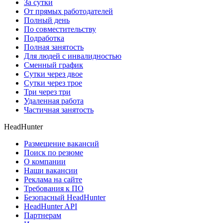
За сутки
От прямых работодателей
Полный день
По совместительству
Подработка
Полная занятость
Для людей с инвалидностью
Сменный график
Сутки через двое
Сутки через трое
Три через три
Удаленная работа
Частичная занятость
HeadHunter
Размещение вакансий
Поиск по резюме
О компании
Наши вакансии
Реклама на сайте
Требования к ПО
Безопасный HeadHunter
HeadHunter API
Партнерам