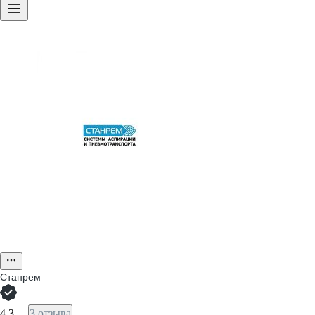
Станрем
4,3
3 отзыва