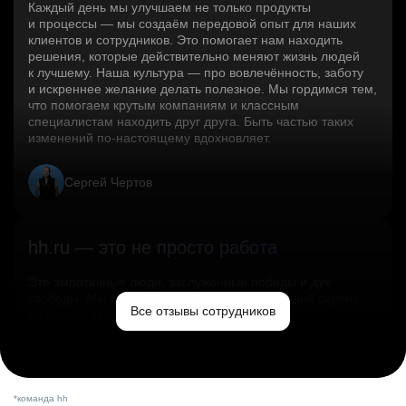
Каждый день мы улучшаем не только продукты
и процессы — мы создаём передовой опыт для наших
клиентов и сотрудников. Это помогает нам находить
решения, которые действительно меняют жизнь людей
к лучшему. Наша культура — про вовлечённость, заботу
и искреннее желание делать полезное. Мы гордимся тем,
что помогаем крутым компаниям и классным
специалистам находить друг друга. Быть частью таких
изменений по‑настоящему вдохновляет.
Сергей Чертов
hh.ru — это не просто работа
Это эмпатичные люди, заслуженные победы и дух
свободы. Мы помогаем миру и создаём лучший сервис
Все отзывы сотрудников
по поиску работы в стране.
Ольга Емельянова
*команда hh