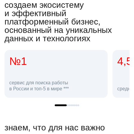
создаем экосистему
и эффективный
платформенный бизнес,
основанный на уникальных
данных и технологиях
4,5
2
сотр
средняя оценка hh.ru как работодателя **
в hh.
знаем, что для нас важно