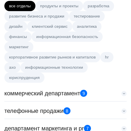
все отделы
продукты и проекты
разработка
развитие бизнеса и продажи
тестирование
дизайн
клиентский сервис
аналитика
финансы
информационная безопасность
маркетинг
корпоративное развитие рынков и капиталов
hr
axo
информационные технологии
юриспруденция
коммерческий департамент
9
Key Account Manager (EdTech)
телефонные продажи
8
HeadHunter::Коммерческий департамент
сегодня
Менеджер по продажам B2B (сегмент SMB)
департамент маркетинга и pr
150000 ₽
7