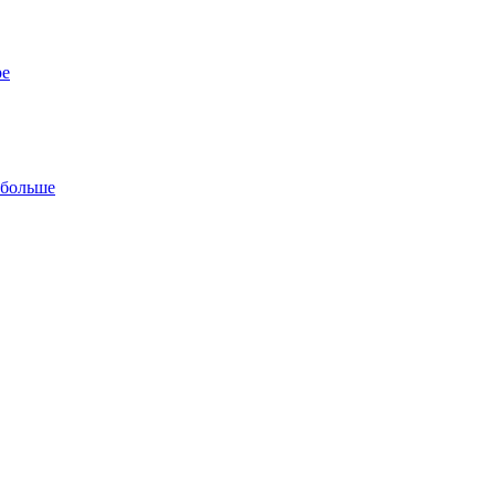
ре
 больше