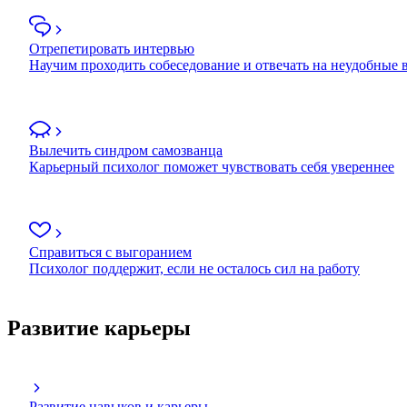
Отрепетировать интервью
Научим проходить собеседование и отвечать на неудобные
Вылечить синдром самозванца
Карьерный психолог поможет чувствовать себя увереннее
Справиться с выгоранием
Психолог поддержит, если не осталось сил на работу
Развитие карьеры
Развитие навыков и карьеры