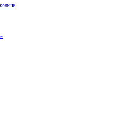
 больше
ре